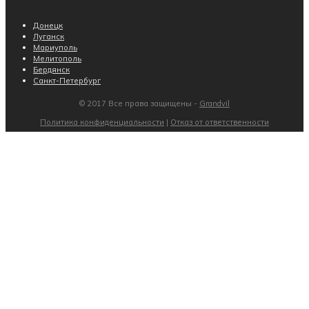
Донецк
Луганск
Мариуполь
Мелитополь
Бердянск
Санкт-Петербург
© 2017 Все права защищены -
Grandvil
Политика конфиденциальности
|
Отказ от ответственности