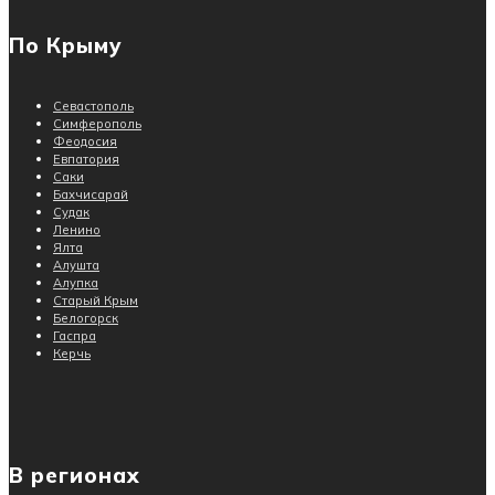
По Крыму
Севастополь
Симферополь
Феодосия
Евпатория
Саки
Бахчисарай
Судак
Ленино
Ялта
Алушта
Алупка
Старый Крым
Белогорск
Гаспра
Керчь
В регионах