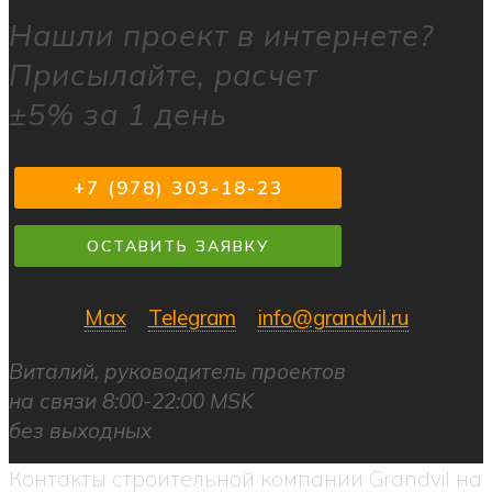
Нашли
проект в интернете?
Присылайте, расчет
±5% за 1 день
+7 (978) 303-18-23
ОСТАВИТЬ ЗАЯВКУ
Max
Telegram
info@grandvil.ru
Виталий, руководитель проектов
на связи 8:00-22:00 MSK
без выходных
Контакты строительной компании Grandvil на