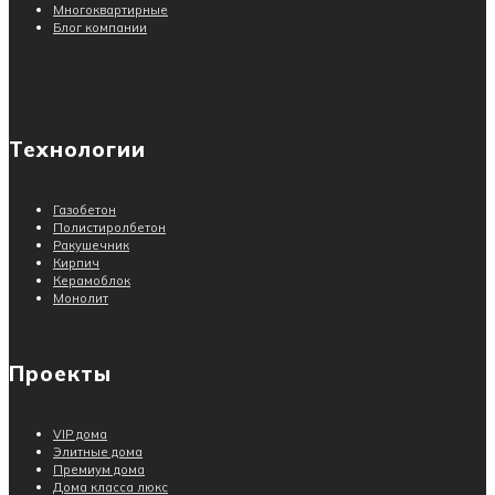
Многоквартирные
Блог компании
Технологии
Газобетон
Полистиролбетон
Ракушечник
Кирпич
Керамоблок
Монолит
Проекты
VIP дома
Элитные дома
Премиум дома
Дома класса люкс