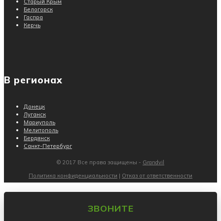
Старый Крым
Белогорск
Гаспра
Керчь
В регионах
Донецк
Луганск
Мариуполь
Мелитополь
Бердянск
Санкт-Петербург
© 2017 Все права защищены -
Grandvil
Политика конфиденциальности
|
Отказ от ответственности
ЗВОНИТЕ