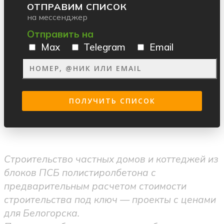
ОТПРАВИМ СПИСОК
на мессенджер
Отправить на
Max
Telegram
Email
Строительство частных домов и коттеджей из
блоков ПСБ полистиролбетона с
предварительным расчетом стоимости
строительства под ключ — проекты с ценами
для Белогорска.