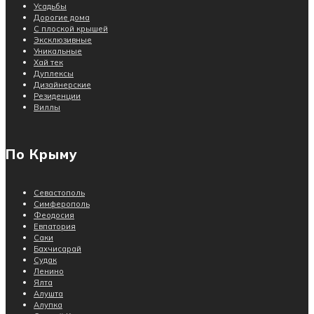
Усадьбы
Дорогие дома
С плоской крышей
Эксклюзивные
Уникальные
Хай тек
Дуплексы
Дизайнерские
Резиденции
Виллы
По Крыму
Севастополь
Симферополь
Феодосия
Евпатория
Саки
Бахчисарай
Судак
Ленино
Ялта
Алушта
Алупка